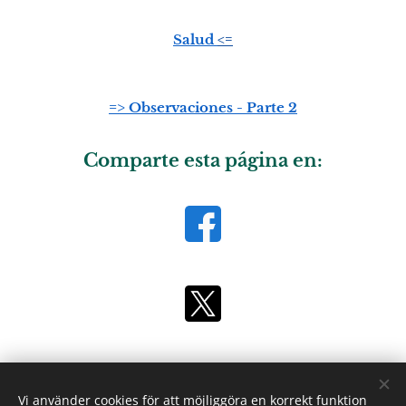
Salud
<=
=> Observaciones - Parte 2
Comparte esta página en:
L
ivet-lar.se/es
Enlace
Vi använder cookies för att möjliggöra en korrekt funktion
: