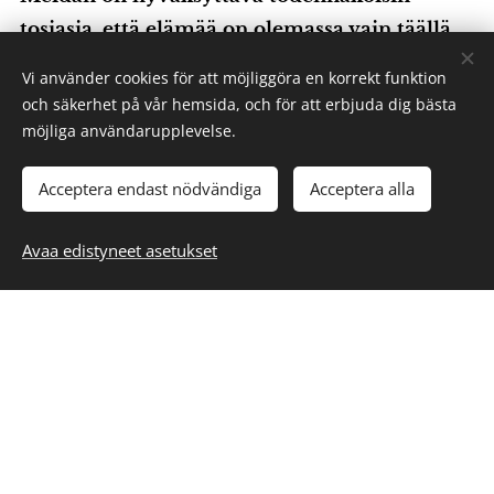
tosiasia, että elämää on olemassa vain täällä
maan päällä ja että vain me ihmiset
Vi använder cookies för att möjliggöra en korrekt funktion
tiedämme sen.
och säkerhet på vår hemsida, och för att erbjuda dig bästa
möjliga användarupplevelse.
Pienet lapset nauttivat nykyhetkestä, koska
heillä ei ole menneisyyttä eikä tulevaisuutta.
Acceptera endast nödvändiga
Acceptera alla
Tapahtuneelle et voi tehdä mitään muuta,
Avaa edistyneet asetukset
kuin yrittää selittää tapahtuman sinulle
sopivammalla tavalla.
Kaikki ihmiset syntyvät tasa-arvoisiksi. Eräät
ovat vapautuneet siitä.
Älä koskaan unohda sitä, että vain kuolleet
kalat menevät virran mukana.