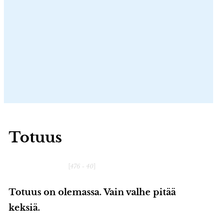
Totuus
[
476 - 40
]
Totuus on olemassa. Vain valhe pitää
keksiä.