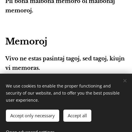
Pli bona malbona memoro ol malbonaj
memoroj.
Memoroj
Vivo ne estas pasintaj tagoj, sed tagoj, kiujn
vi memoras.
La kapablo forgesi la malagrablaĵojn estas
We use cookies to enable the proper functioning and
mirinda donaco.
security of our website, and to offer you the best possible
user experience.
Afablaj agoj baldaŭ estas forgesitaj, sed la
memoro pri maljusteco restas.
Accept only necessary
Accept all
Maljustaĵoj estas ofte forgesitaj, sed neniam