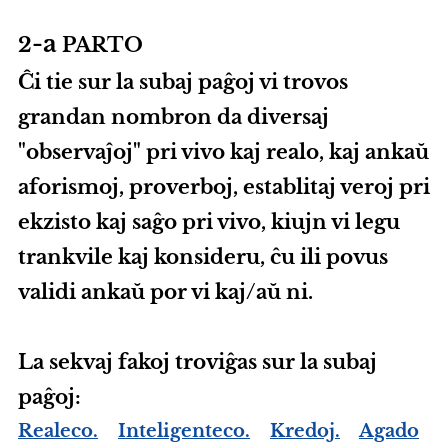
-a
2
PARTO
Ĉi tie sur la subaj paĝoj vi trovos
grandan nombron da diversaj
"observaĵoj" pri vivo kaj realo, kaj ankaŭ
aforismoj, proverboj, establitaj veroj pri
ekzisto kaj saĝo pri vivo, kiujn vi legu
trankvile kaj konsideru, ĉu ili povus
validi ankaŭ por vi kaj/aŭ ni.
La sekvaj fakoj troviĝas sur la subaj
paĝoj:
Realeco.
Inteligenteco.
Kredoj.
Agado