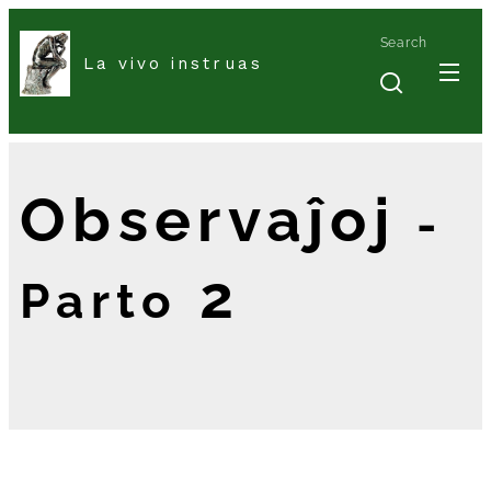
Search
La vivo instruas
Observaĵoj
-
2
Parto