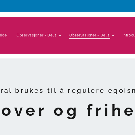
side
Observasjoner - Del 1
Observasjoner - Del 2
Introd
ral brukes til å regulere egois
over og frih