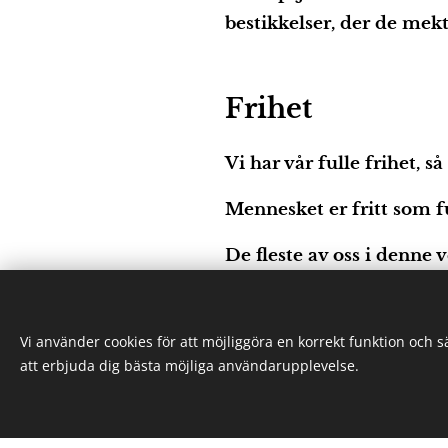
bestikkelser, der de mekt
Frihet
Vi har vår fulle frihet, s
Mennesket er fritt som fu
De fleste av oss i denne 
Nødvendighet frigjør oss
Vi använder cookies för att möjliggöra en korrekt funktion och 
Aksept og bevissthet er nø
att erbjuda dig bästa möjliga användarupplevelse.
Det er ingen frihet uten fr
Frihet er ingenting verdt 