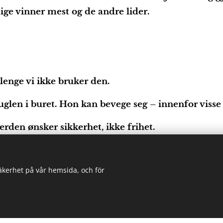
ige vinner mest og de andre lider.
å lenge vi ikke bruker den.
glen i buret. Hon kan bevege seg – innenfor visse 
verden ønsker sikkerhet, ikke frihet.
 fra vanskeligheten med å velge.
säkerhet på vår hemsida, och för
klene til frihet.
iheten til å gjøre feil og feile.
hvis den ikke inkluderer friheten til å gjøre feil.