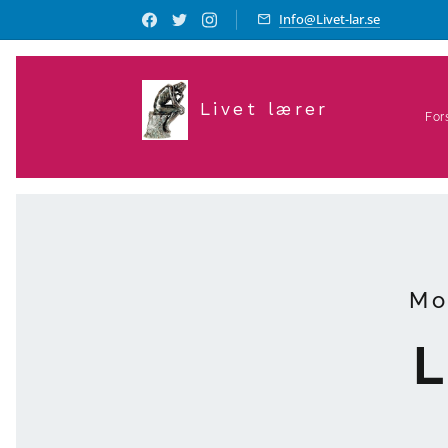
Info@Livet-lar.se
Livet lærer
For
Mo
L