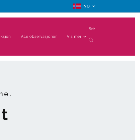
NO
Søk
uksjon
Alle observasjoner
Vis mer
me.
et