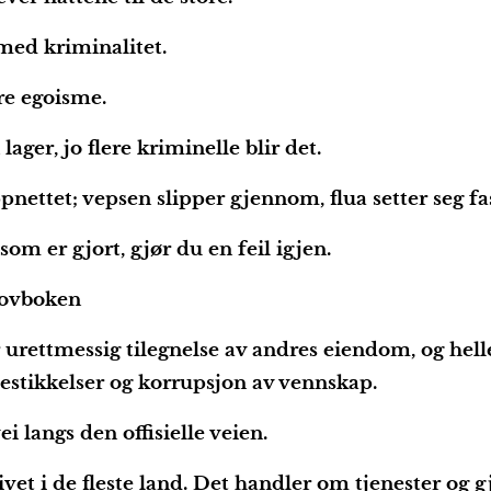
med kriminalitet.
re egoisme.
lager, jo flere kriminelle blir det.
ettet; vepsen slipper gjennom, flua setter seg fas
som er gjort, gjør du en feil igjen.
lovboken
r urettmessig tilegnelse av andres eiendom, og hel
stikkelser og korrupsjon av vennskap.
 langs den offisielle veien.
vet i de fleste land. Det handler om tjenester og gj