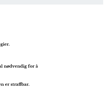
gier.
l nødvendig for å
 er straffbar.