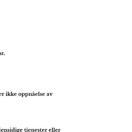
t.
ler ikke oppnåelse av
ensidige tjenester eller