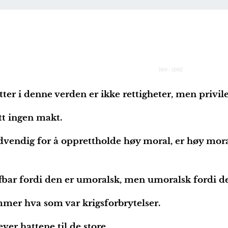
[
816 - 1282
]
er i denne verden er ikke rettigheter, men privile
tt ingen makt.
dvendig for å opprettholde høy moral, er høy mora
fbar fordi den er umoralsk, men umoralsk fordi den
mer hva som var krigsforbrytelser.
er hattene til de store.