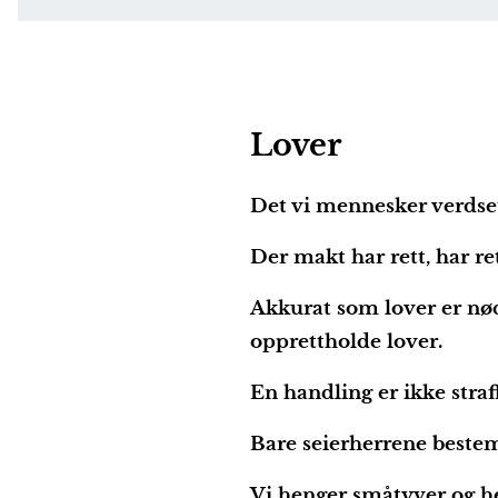
Lover
Det vi mennesker verdsett
Der makt har rett, har re
Akkurat som lover er nø
opprettholde lover.
En handling er ikke straf
Bare seierherrene bestem
Vi henger småtyver og hev