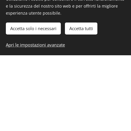
bene. La cosa più importante, tuttavia, è che
e la sicurezza del nostro sito web e per offrirti la migliore
il tempo intermedio sia il più breve possibile.
esperienza utente possibile.
Pochissimi oratori si rendono conto che il
Accetta solo i necessari
Accetta tutti
90% degli applausi che ottengono quando
piegano il manoscritto è un'espressione di
Apri le impostazioni avanzate
sollievo.
Chi si vanta del suo lignaggio è come la
patata: il meglio di lui riposa sottoterra.
La terra non appartiene a noi umani, ma noi
umani apparteniamo alla terra.
Tra le specie animali presenti sulla terra, le
formiche sono tra le più riuscite, esistono da
molto tempo e sono le più numerose e si