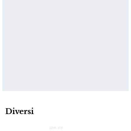
Diversi
[
1210 - 871
]