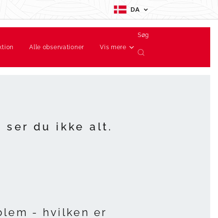
DA
Søg
ktion
Alle observationer
Vis mere
 ser du ikke alt.
blem - hvilken er