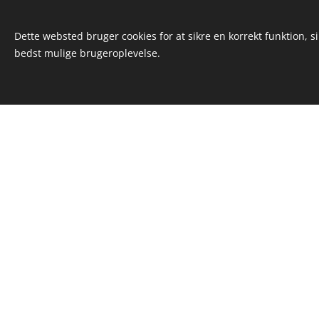
En fare, som du har for
Dette websted bruger cookies for at sikre en korrekt funktion, s
Det er nemt at gøre ti
bedst mulige brugeroplevelse.
Hvis noget sætter sig fa
været udskiftet.
Den svære del af vores l
bag os.
Nødvendighed avler løs
Knebene slutter aldrig
Hver løsning skaber ny
Hvis du forventer vansk