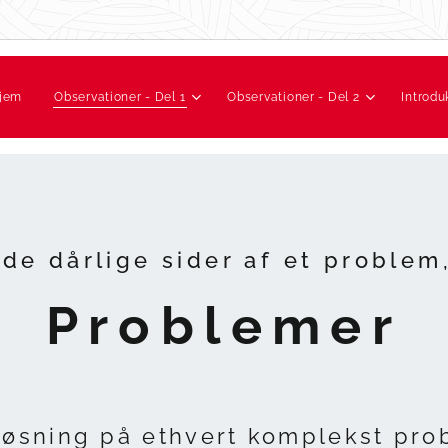
jem
Observationer - Del 1
Observationer - Del 2
Introdu
de dårlige sider af et problem,
Problemer
løsning på ethvert komplekst pro