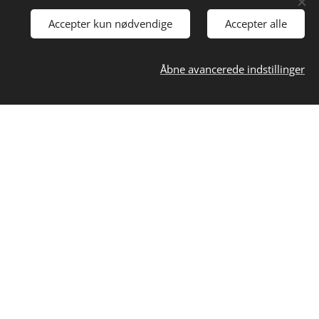
Accepter kun nødvendige
Accepter alle
gøre tingene enkle.
Åbne avancerede indstillinger
kulle den alligevel have
fra dem, vi skal brænde
atten.